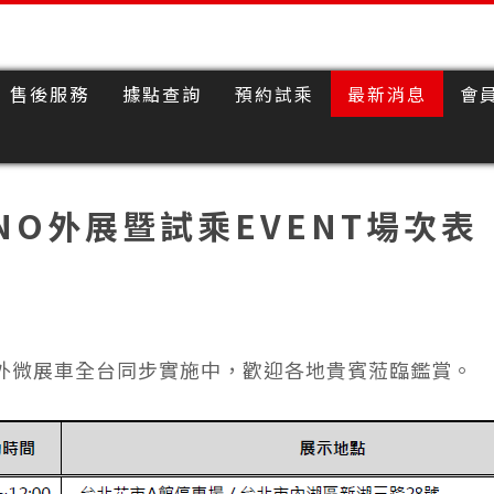
售後服務
據點查詢
預約試乘
最新消息
會
INO外展暨試乘EVENT場次表
nvia戶外微展車全台同步實施中，歡迎各地貴賓蒞臨鑑賞。