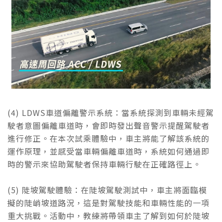
(4) LDWS車道偏離警示系統：當系統探測到車輛未經駕
駛者意圖偏離車道時，會即時發出聲音警示提醒駕駛者
進行修正。在本次試乘體驗中，車主將能了解該系統的
運作原理，並感受當車輛偏離車道時，系統如何通過即
時的警示來協助駕駛者保持車輛行駛在正確路徑上。
(5) 陡坡駕駛體驗：在陡坡駕駛測試中，車主將面臨模
擬的陡峭坡道路況，這是對駕駛技能和車輛性能的一項
重大挑戰。活動中，教練將帶領車主了解到如何於陡坡