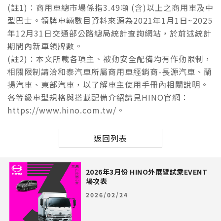
(註1)：商用車總市場係指3.49噸 (含)以上之商用車及中
型巴士。領牌車輛數目資料來源為2021年1月1日~2025
年12月31日交通部公路總局統計查詢網站，於前述統計
期間內新車領牌數。
(註2)：本文所載各項主、被動安全配備均有作動限制，
相關限制請洽和泰汽車所屬商用車經銷商-長源汽車、蘭
揚汽車、東部汽車，以了解車主使用手冊內相關說明。
各等級車型規格與搭載配備介紹請見HINO官網：
https://www.hino.com.tw/。
返回列表
2026年3月份 HINO外展暨試乘EVENT
場次表
2026/02/24