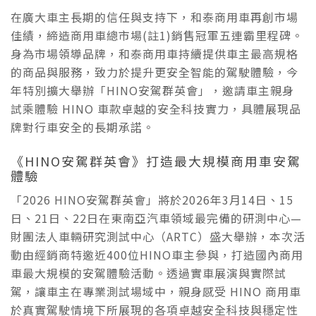
在廣大車主長期的信任與支持下，和泰商用車再創市場
佳績，締造商用車總市場(註1)銷售冠軍五連霸里程碑。
身為市場領導品牌，和泰商用車持續提供車主最高規格
的商品與服務，致力於提升更安全智能的駕駛體驗，今
年特別擴大舉辦「HINO安駕群英會」，邀請車主親身
試乘體驗 HINO 車款卓越的安全科技實力，具體展現品
牌對行車安全的長期承諾。
《HINO安駕群英會》打造最大規模商用車安駕
體驗
「2026 HINO安駕群英會」將於2026年3月14日、15
日、21日、22日在東南亞汽車領域最完備的研測中心—
財團法人車輛研究測試中心（ARTC）盛大舉辦，本次活
動由經銷商特邀近400位HINO車主參與，打造國內商用
車最大規模的安駕體驗活動。透過實車展演與實際試
駕，讓車主在專業測試場域中，親身感受 HINO 商用車
於真實駕駛情境下所展現的各項卓越安全科技與穩定性