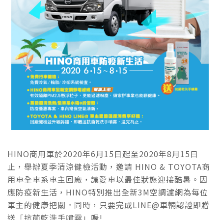
HINO商用車於2020年6月15日起至2020年8月15日
止，舉辦夏季清涼健檢活動，邀請 HINO & TOYOTA商
用車全車系車主回廠，讓愛車以最佳狀態迎接酷暑。因
應防疫新生活，HINO特別推出全新3M空調濾網為每位
車主的健康把關。同時，只要完成LINE@車輛認證即贈
送「抗菌乾洗手噴霧」喔!